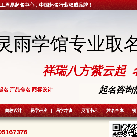
工周易起名中心，中国起名行业权威品牌！
灵雨学馆专业取
祥瑞八方紫云起 
起名咨询热线
起名 产品命名 商标设计
|
商标设计
|
易学讲座
|
易学培训
|
灵雨书艺
|
姓名字库
|
项
05167376