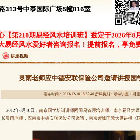
313号中泰国际广场5幢816室
【第210期易经风水培训班】兹定于2026年8
大易经风水爱好者咨询报名！提前报名，享免
讲座视频
灵雨老师应中德安联保险公司邀请讲授国
发布时间：2013-12-10 15:57:40 所属类别：
易学讲座
>
讲
2
012
年
6
月
16日
，
南京国学培训讲师网周易管理培训师、南京易经大师
长灵雨老师，
应
南京
中德安联保险公司邀请
，南京紫峰国际大厦
讲授
《