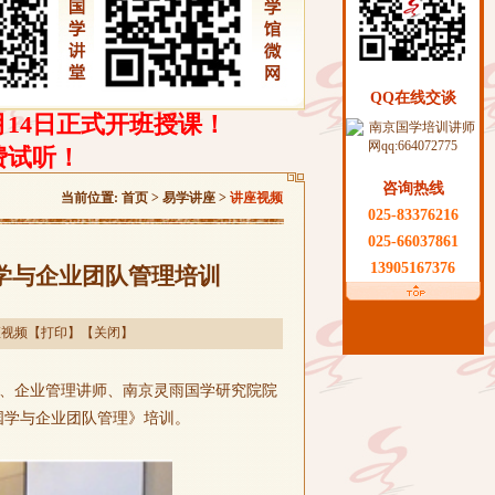
QQ在线交谈
月14日正式开班授课！
费试听！
咨询热线
当前位置:
首页
> 易学讲座 >
讲座视频
025-83376216
025-66037861
13905167376
学与企业团队管理培训
座视频
【
打印
】【
关闭
】
、企业管理讲师、南京灵雨国学研究院院
国学与企业团队管理
》
培训
。