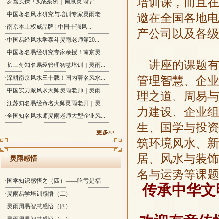
培训课，而且在
·罗盘实操 +实战案例｜南京灵雨学...
·中国著名风水研究与培训专家灵雨老...
邀在全国各地电
·南京本土权威品牌 | 中国十强风...
产公司以及各级
·中国易经风水学泰斗灵雨老师第20...
·中国著名易经研究专家亲授！南京灵...
讲座的课题有
·长三角知名易经管理智慧培训｜灵雨...
管理智慧、企业
·深耕南京风水三十载！国内著名风水...
·中国实力派风水大师灵雨老师｜灵雨...
理之道、周易与
·江苏知名易经命名大师灵雨老师｜灵...
力建设、企业组
·全国知名风水师灵雨老师大型企业风...
生、国学与投资
更多>>
筑环境风水、新
居、风水与装饰
灵雨感悟
名与运势等课题
·国学知识感悟之（四）——吃亏是福
传承中华文
·灵雨易学培训感悟（二）
·灵雨周易智慧感悟（四）