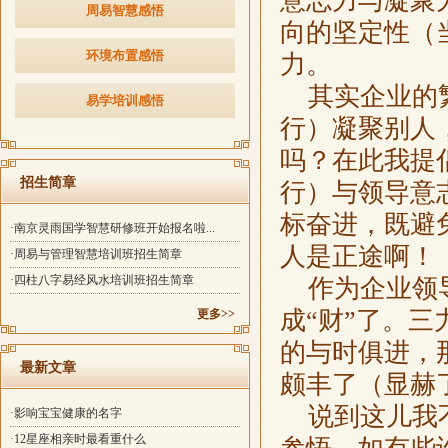
意志力与凝聚
周易智慧感悟
向的坚定性（
环境布置感悟
力。
其实企业的繁
易学培训感悟
行）凝聚别人
吗？在此我提
招生简章
行）与领导意
标奋进，既避
·南京灵雨国学智慧研修班开始报名啦...
人是正途啊！
·周易与管理智慧培训班招生简章
·四柱八字易经风水培训班招生简章
作为企业领导
成“财”了。
更多>>
的与时俱进，
最新文章
颇丰了（显赫
说到这儿我不
·影响宝宝健康的名字
·12星座相亲时最看重什么