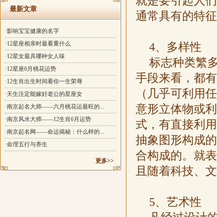
就是要引起人们
最新文章
通常具有的特征
·影响宝宝健康的名字
·12星座相亲时最看重什么
4、多样性
·12星女最具哪种女人味
标志种类繁
·12星座6月桃花运势
手段来看，都有
·12生肖出生时间看你一生荣辱
（几乎可利用任
·天生注定能嫁好老公的星座女
意形立体物或利
·南京起名大师——六月桃花运最旺的...
·南京风水大师——12生肖6月运势
式，有直接利用
·南京起名网——命运揭秘：什么样的...
抽象图形构成的
·命理五行与养生
合构成的。就表
更多>>
且随着科技、文
5、艺术性