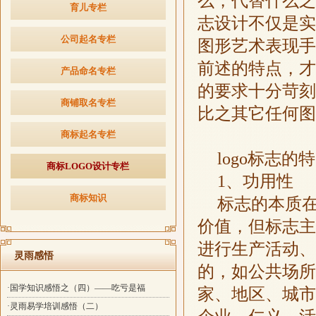
么，代替什么之
育儿专栏
志设计不仅是实
公司起名专栏
图形艺术表现手
前述的特点，才
产品命名专栏
的要求十分苛刻
商铺取名专栏
比之其它任何图
商标起名专栏
logo标志的特
商标LOGO设计专栏
1、功用性
商标知识
标志的本质
价值，但标志主
进行生产活动、
灵雨感悟
的，如公共场所
·国学知识感悟之（四）——吃亏是福
家、地区、城市
·灵雨易学培训感悟（二）