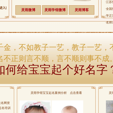
·江苏
进入]
·全国
灵雨微博
灵雨学馆微博
灵雨博客
·学正
·名师
千金，不如教子一艺，教子一艺，
名不正则言不顺，言不顺则事不成
如何给宝宝起个好名字
灵雨学馆宝宝起名案例分析 点击查看
灵
取名网资
起名培训