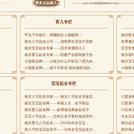
育儿专栏
·罕见千年秘方，再懒的女人都能用！
·南京取
·南京八字起名公司——清明养生宜动不宜静
·冬季禽
·南京宝宝起名专家——四月谁需防小人
·宝宝饮
·南京婴儿起名专家——剖腹产会影响孩子的...
·南京易
·小孩取名网——小孩为什么不听话？因为你...
·南京宝
·小孩取名网——孩子不听话 请先做听话的...
·小孩取
宝宝起名专栏
·南京八字起名专家——南京八字起名专家灵...
·12星
·南京宝宝起名网——幸福人生，名字助运
·12星
·南京婴儿起名网——妙用成语典故起名字
·12生
·宝宝八字起名——怎样让名字更好地发挥作...
·天生注
·南京婴儿八字起名——2014马年女宝宝...
·南京起
·按八字给宝宝起名字——马年女宝宝起名注...
·南京风