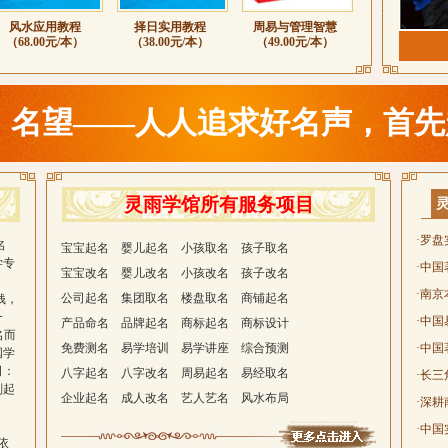
风水应用教程
择日实用教程
周易与管理智慧
（68.00元/本）
（38.00元/本）
（49.00元/本）
，名望——人人追求好名声，首先
灵雨学馆所有服务项目
·罗盘
名
宝宝起名 婴儿起名 小孩取名 孩子取名
学专
·中国
宝宝改名 婴儿改名 小孩改名 孩子改名
。
·南京
公司起名 集团取名 楼盘取名 商铺起名
钱，
一
·中国
产品命名 品牌起名 商标起名 商标设计
名而
免费测名 易学培训 易学讲座 综合预测
·中国
国学
司：
八字起名 八字改名 周易起名 易经取名
·长三
划起
企业起名 成人改名 艺人艺名 风水布局
·深耕
·中国
依