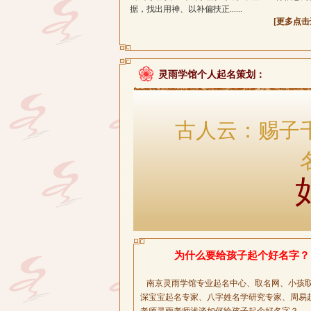
据，找出用神、以补偏扶正......
[更多点击
灵雨学馆个人起名策划：
古人云：赐子
为什么要给孩子起个好名字？
南京灵雨学馆专业起名中心、取名网、小孩
深宝宝起名专家、八字姓名学研究专家、周易