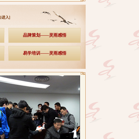
击进入]
品牌策划——灵雨感悟
易学培训——灵雨感悟