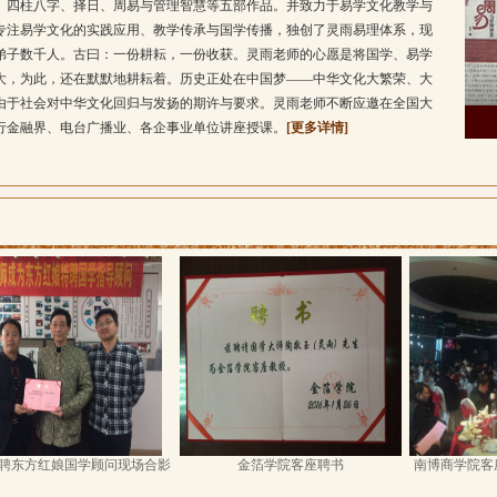
、四柱八字、择日、周易与管理智慧等五部作品。并致力于易学文化教学与
专注易学文化的实践应用、教学传承与国学传播，独创了灵雨易理体系，现
弟子数千人。古曰：一份耕耘，一份收获。灵雨老师的心愿是将国学、易学
大，为此，还在默默地耕耘着。历史正处在中国梦——中华文化大繁荣、大
由于社会对中华文化回归与发扬的期许与要求。灵雨老师不断应邀在全国大
行金融界、电台广播业、各企事业单位讲座授课。
[更多详情]
聘东方红娘国学顾问现场合影
金箔学院客座聘书
南博商学院客座