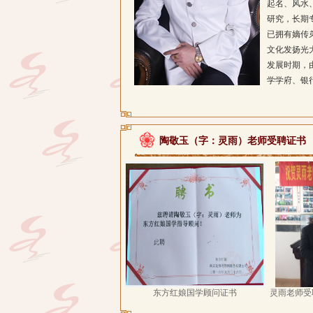
起名、风水
研究，长期
已拥有嫡传
文化发扬光
发展时期，
学学府、银
陶敬玉（字：灵雨）老师受聘证书
东方红娘国学顾问证书
灵雨老师受