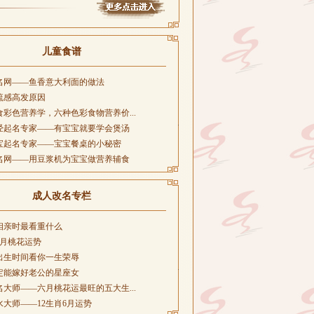
儿童食谱
名网——鱼香意大利面的做法
流感高发原因
食彩色营养学，六种色彩食物营养价...
经起名专家——有宝宝就要学会煲汤
宝起名专家——宝宝餐桌的小秘密
名网——用豆浆机为宝宝做营养辅食
成人改名专栏
座相亲时最看重什么
座6月桃花运势
肖出生时间看你一生荣辱
定能嫁好老公的星座女
名大师——六月桃花运最旺的五大生...
水大师——12生肖6月运势