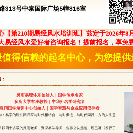
313号中泰国际广场5幢816室
【第210期易经风水培训班】兹定于2026年8
大易经风水爱好者咨询报名！提前报名，享免
最值得信赖的起名中心，为您提供
绍：
灵雨易理体系创始人｜国学传承名家
多所大学客座教授
｜
中华姓名学研究者
灵雨国学培训中心创始人
｜
国学智慧与企业应用倡导者
为：易学的理性回归应与时代相结合，与时俱进，与时代同行，方为人生意
耕耘四十多载的灵雨老师，资深易学导师，业界公认翘楚。现已著书发行了