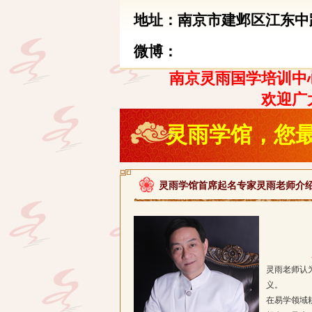
地址：南京市建邺区江东中路
微博：
南京灵雨国学培训中心
欢迎广
灵雨学馆，您
灵雨学馆首席起名专家灵雨老师介
灵雨老师认
义。
在易学领域