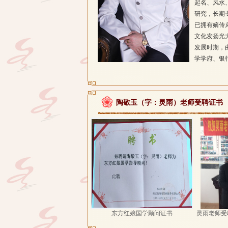
起名、风水
研究，长期
已拥有嫡传
文化发扬光
发展时期，
学学府、银
陶敬玉（字：灵雨）老师受聘证书
东方红娘国学顾问证书
灵雨老师受