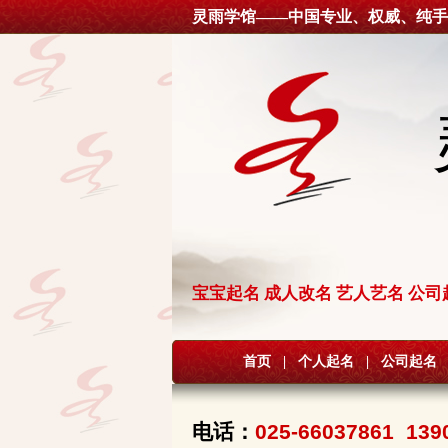
灵雨学馆——中国专业、权威、纯手
宝宝起名 成人改名 艺人艺名 公司
首页
|
个人起名
|
公司起名
电话：
025-66037861 139