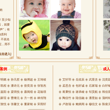
姓
！至少知
后，就要
声”；有
物质利
，不就名
完，用不
点击进入]
案例
成
宋明燃
孙凡哲
杨博超
王琦竣
艾轩羽
岳炫辰
武昱含
沈奕
俞凯程
潘诗元
曾奕清
张智杰
孟思含
包轩诚
石家瑞
白轩
聂嘉阳
梁琪悦
聂闻绩
花瑜璟
蒋秉恒
谢承峻
邹昊航
韩佳
顾家瑄
曹继元
方一然
林传翔
陶信竹
陆信融
潘昱如
蒲柯
董致忱
张馨文
董家铭
宋雨轩
卢政瑞
鲍炳闻
穆信文
陈俊