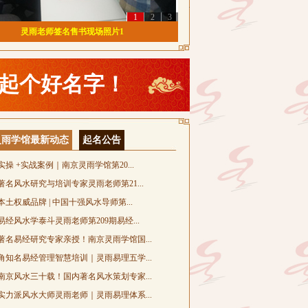
1
2
3
灵雨老师签名售书现场照片3
起个好名字！
灵雨学馆最新动态
起名公告
实操 +实战案例｜南京灵雨学馆第20...
著名风水研究与培训专家灵雨老师第21...
本土权威品牌 | 中国十强风水导师第...
易经风水学泰斗灵雨老师第209期易经...
著名易经研究专家亲授！南京灵雨学馆国...
角知名易经管理智慧培训｜灵雨易理五学...
南京风水三十载！国内著名风水策划专家...
实力派风水大师灵雨老师｜灵雨易理体系...