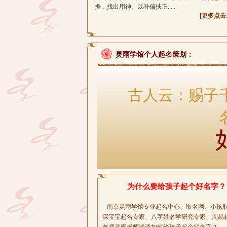
据，找出用神、以补偏扶正......
[更多点击
灵雨学馆个人起名策划：
古人云：赐子
为什么要给孩子起个好名字？
南京灵雨学馆专业起名中心、取名网、小孩
深宝宝起名专家、八字姓名学研究专家、周易