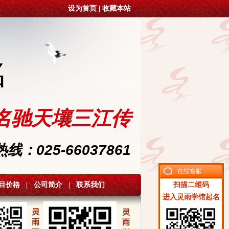
设为首页
|
收藏本站
名
名驰天壤三江传
：025-66037861
目价格
|
公司简介
|
联系我们
扫描二维码
进入灵雨学馆起名